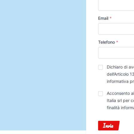
Email
*
Telefono
*
Privacy
*
Dichiaro di av
dell’Articolo
informativa p
Trattamento
Acconsento al
Dati
Italia srl per
finalità infor
Invia