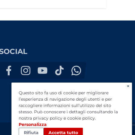
SOCIAL
×
Questo sito fa uso di cookie per migliorare
l’esperienza di navigazione degli utenti e per
raccogliere informazioni sull’utilizzo del sito
stesso. Può conoscere i dettagli consultando la
nostra
privacy policy
e
cookie policy
.
Personalizza
Rifiuta
Accetta tutto