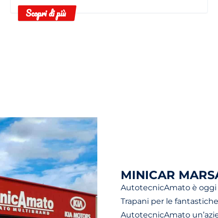
filtro abitacolo pulito.
Scopri di più
MINICAR MARS
AutotecnicAmato è oggi u
Trapani per le fantastich
AutotecnicAmato un’azien