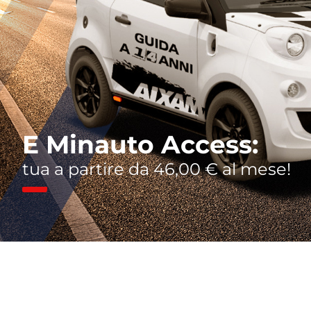
E Minauto Access:
tua a partire da 46,00 € al mese!