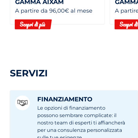
GAMMA AIXAM
GAMMA
A partire da 96,00€ al mese
A partir
Scopri di più
Scopri di
SERVIZI
FINANZIAMENTO
Le opzioni di finanziamento
possono sembrare complicate: il
nostro team di esperti ti affiancherà
per una consulenza personalizzata
sulle tue esigenze.