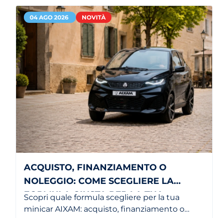
04 AGO 2026
NOVITÀ
ACQUISTO, FINANZIAMENTO O
NOLEGGIO: COME SCEGLIERE LA
FORMULA GIUSTA PER LA TUA
Scopri quale formula scegliere per la tua
MINICAR
minicar AIXAM: acquisto, finanziamento o