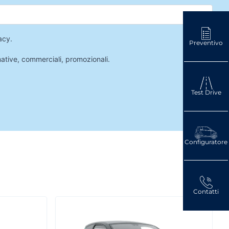
acy
.
Preventivo
mative, commerciali, promozionali.
Test Drive
Configuratore
Contatti