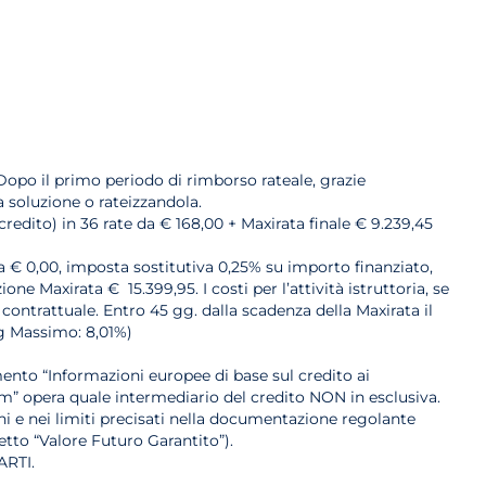
Dopo il primo periodo di rimborso rateale, grazie
a soluzione o rateizzandola.
credito) in 36 rate da € 168,00 + Maxirata finale € 9.239,45
ria € 0,00, imposta sostitutiva 0,25% su importo finanziato,
e Maxirata € 15.399,95. I costi per l’attività istruttoria, se
 contrattuale. Entro 45 gg. dalla scadenza della Maxirata il
eg Massimo: 8,01%)
ento “Informazioni europee di base sul credito ai
m” opera quale intermediario del credito NON in esclusiva.
ioni e nei limiti precisati nella documentazione regolante
etto “Valore Futuro Garantito”).
RTI.