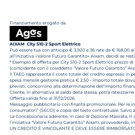
Finanziamento erogato da
AIXAM City S10-2 Sport Elettrico
Può essere tua con anticipo € 3.920 e 36 rate da € 168,00 a
all’iniziativa «Valore Futuro Garantito» Aixam, decidi se res
* Esempio di offerta per City S10-2 Sport Elettrico prezzo di 
(coincidente con il cosiddetto “Valore Futuro Garantito” Ai
Il TAEG rappresenta il costo totale del credito espresso in pe
spesa mensile gestione pratica € 2,50 - importo totale dovuto
previsti, concorrono alla determinazione dell’importo finanzi
Cliente, in alternativa al saldo della stessa, potrà rateiz
Offerta valida fino al 31/12/2026.
Messaggio pubblicitario con finalità promozionale. Per le i
consumatori” (SECCI) e copia del testo contrattuale. Salvo
La Concessionaria aderente, in caso di Opzione Maxirata, ti of
l’iniziativa “Valore Futuro Garantito” Aixam, provvedendo, i
UN CREDITO È VINCOLANTE E DEVE ESSERE RIMBORSATO.