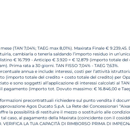
l mese (TAN 7,04%; TAEG max 8,01%). Maxirata Finale € 9.239,45. 
tituirla, cambiarla o tenerla saldando l’importo residuo in un’unic
listino € 16.799 - Anticipo € 3.920 = € 12.879 (importo totale del 
xam). Prima rata a 30 giorni. TAN FISSO 7,04% - TAEG 7,63%.
rcentuale annua e include: interessi, costi per l’attività istrutto
 (importo totale del credito + costo totale del credito) per Opzion
ato e sono soggetti all’applicazione di interessi calcolati al TAN
zarne il pagamento (importo tot. Dovuto massimo: € 16.846,00 e Ta
nformazioni precontrattuali richiedere sul punto vendita il docum
 approvazione Agos Ducato S.p.A. La Rete dei Concessionari “Aixa
fre la possibilità di restituire il mezzo o sostituirlo alle condiz
n tal caso, al pagamento della Maxirata (coincidente con il cosidd
 VERIFICA LA TUA CAPACITÀ DI RIMBORSO PRIMA DI IMPEGNA