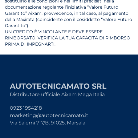
sostituirlo alle condizioni e nei limiti precisati nella
documentazione regolante l’iniziativa “Valore Futuro
Garantito” Aixam, provvedendo, in tal caso, al pagamento
della Maxirata (coincidente con il cosiddetto “Valore Futuro
Garantito”).
UN CREDITO È VINCOLANTE E DEVE ESSERE
RIMBORSATO. VERIFICA LA TUA CAPACITÀ DI RIMBORSO
PRIMA DI IMPEGNARTI.
AUTOTECNICAMATO SRL
Distributore ufficiale Aixam Mega Italia
0923 1954218
marketing@autotecnicamato.it
Via Salemi 717/B, 91025, Marsala