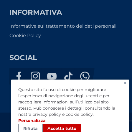
INFORMATIVA
Informativa sul trattamento dei dati personali
Cookie Policy
SOCIAL
×
Questo sito fa uso di cookie per migliorare
l’esperienza di navigazione degli utenti e per
raccogliere informazioni sull’utilizzo del sito
stesso. Può conoscere i dettagli consultando la
nostra
privacy policy
e
cookie policy
.
Personalizza
AutotecnicAmato SRL - PI 02110190812 - REA: TP-146039 -
Rifiuta
Accetta tutto
Registro imprese: Trapani - Capitale sociale: € 11.000