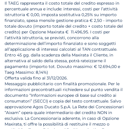
Il TAEG rappresenta il costo totale del credito espresso in
percentuale annua e include: interessi, costi per l’attività
istruttoria € 0,00, imposta sostitutiva 0,25% su importo
finanziato, spesa mensile gestione pratica € 2,50 - importo
totale dovuto (importo totale del credito + costo totale del
credito) per Opzione Maxirata € 11.496,95. I costi per
l’attività istruttoria, se previsti, concorrono alla
determinazione dell’importo finanziato e sono soggetti
all’applicazione di interessi calcolati al TAN contrattuale.
Entro 45 gg. dalla scadenza della Maxirata il Cliente, in
alternativa al saldo della stessa, potrà rateizzarne il
pagamento (importo tot. Dovuto massimo: € 12.694,00 e
Taeg Massimo: 8,14%)
Offerta valida fino al 31/12/2026.
Messaggio pubblicitario con finalità promozionale. Per le
informazioni precontrattuali richiedere sul punto vendita il
documento “Informazioni europee di base sul credito ai
consumatori” (SECCI) e copia del testo contrattuale. Salvo
approvazione Agos Ducato S.p.A. La Rete dei Concessionari
“Aixam” opera quale intermediario del credito NON in
esclusiva. La Concessionaria aderente, in caso di Opzione
Maxirata, ti offre la possibilità di restituire il mezzo o